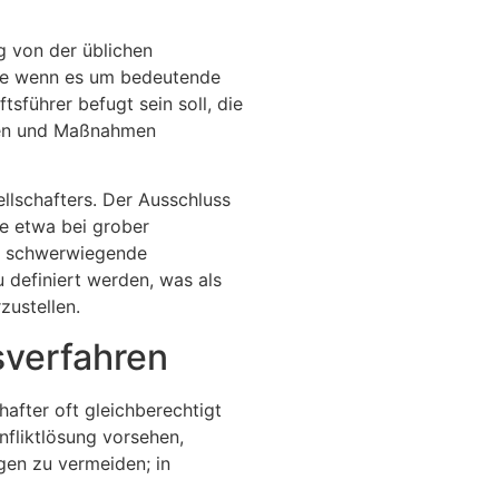
g von der üblichen
dere wenn es um bedeutende
sführer befugt sein soll, die
ften und Maßnahmen
ellschafters. Der Ausschluss
ie etwa bei grober
ob schwerwiegende
u definiert werden, was als
zustellen.
sverfahren
after oft gleichberechtigt
nfliktlösung vorsehen,
gen zu vermeiden; in