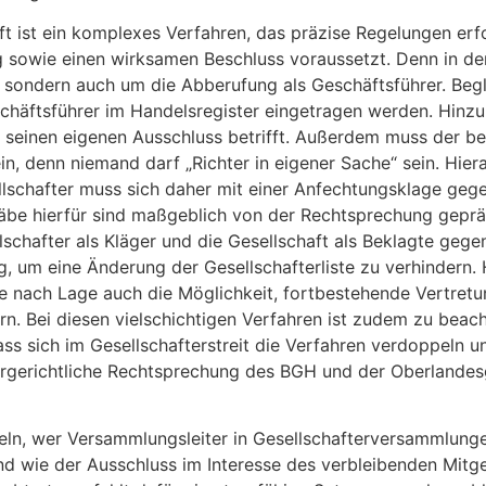
ft ist ein komplexes Verfahren, das präzise Regelungen er
owie einen wirksamen Beschluss voraussetzt. Denn in der P
r, sondern auch um die Abberufung als Geschäftsführer. Beg
schäftsführer im Handelsregister eingetragen werden. Hinz
e seinen eigenen Ausschluss betrifft. Außerdem muss der be
, denn niemand darf „Richter in eigener Sache“ sein. Hiera
ellschafter muss sich daher mit einer Anfechtungsklage geg
äbe hierfür sind maßgeblich von der Rechtsprechung gepräg
schafter als Kläger und die Gesellschaft als Beklagte gegen
 um eine Änderung der Gesellschafterliste zu verhindern.
 je nach Lage auch die Möglichkeit, fortbestehende Vertret
n. Bei diesen vielschichtigen Verfahren ist zudem zu beach
s sich im Gesellschafterstreit die Verfahren verdoppeln u
ergerichtliche Rechtsprechung des BGH und der Oberlandes
eln, wer Versammlungsleiter in Gesellschafterversammlungen
und wie der Ausschluss im Interesse des verbleibenden Mitg