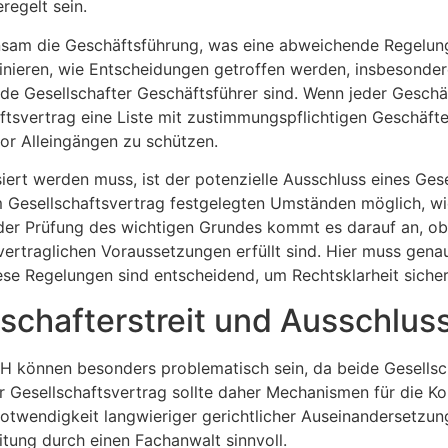
egelt sein.
insam die Geschäftsführung, was eine abweichende Regelun
 definieren, wie Entscheidungen getroffen werden, insbeson
e Gesellschafter Geschäftsführer sind. Wenn jeder Geschäft
haftsvertrag eine Liste mit zustimmungspflichtigen Geschä
or Alleingängen zu schützen.
iert werden muss, ist der potenzielle Ausschluss eines Ges
im Gesellschaftsvertrag festgelegten Umständen möglich, w
ei der Prüfung des wichtigen Grundes kommt es darauf an, 
vertraglichen Voraussetzungen erfüllt sind. Hier muss gena
iese Regelungen sind entscheidend, um Rechtsklarheit sicher
schafterstreit und Ausschlus
bH können besonders problematisch sein, da beide Gesellsch
er Gesellschaftsvertrag sollte daher Mechanismen für die Ko
Notwendigkeit langwieriger gerichtlicher Auseinandersetzun
itung durch einen Fachanwalt sinnvoll.