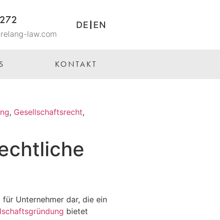
1272
DE
EN
relang-law.com
S
KONTAKT
ung
,
Gesellschaftsrecht
,
echtliche
 für Unternehmer dar, die ein
lschaftsgründung
bietet